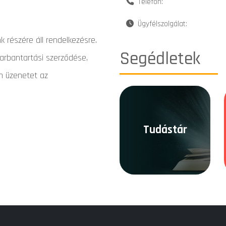
Telefon:
Ügyfélszolgálat:
k részére áll rendelkezésre.
Segédletek
rbantartási szerződése,
ön üzenetet az
Tudástár