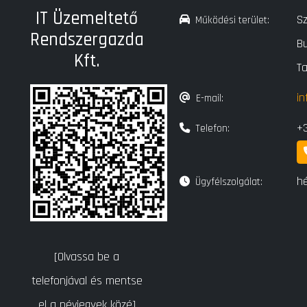
IT Üzemeltető
Sz
Működési terület:
Rendszergazda
Bu
Kft.
T
in
E-mail:
+
Telefon:
hé
Ügyfélszolgálat:
[Olvassa be a
telefonjával és mentse
el a névjegyek közé]