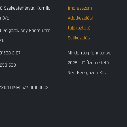
00
Székesfehérvár,
Kamilla
Impresszum
a 3/b.
Adatkezelési
tájékoztató
4
Polgárdi,
Ady Endre utca
Sütikezelés
1.
81533-2-07
Minden jog fenntartva!
2026 - IT Üzemeltető
2581533
Rendszergazda Kft.
23101 01985572 00100002