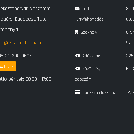
ékesfehérvár, Veszprém,
80
Iroda
daörs, Budapest, Tata,
utc
(ügyfélfogadás):
atabánya
815
Székhely:
fo@it-uzemelteto.hu
9/D/
36 30 298 9695
325
Adószám:
Hívás
HU3
Közösségi
tfő-péntek: 08:00 - 17:00
adószám:
120
Bankszámlaszám: