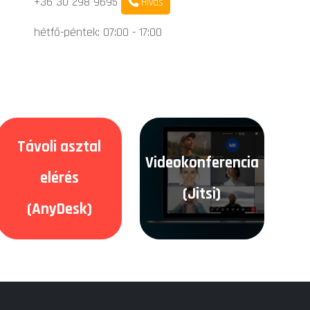
+36 30 298 9695
Hívás
hétfő-péntek: 07:00 - 17:00
Távoli asztal
Videokonferencia
elérés
(Jitsi)
(AnyDesk)