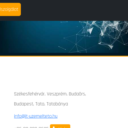
lszolgálat
Székesfehérvár, Veszprém, Budaörs,
Budapest, Tata, Tatabánya
info@it-uzemelteto.hu