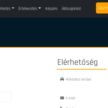
Ügyfé
ltetés
Értékesítés
Képzés
Állásajánlat
Elérhetőség
Működési terület:
E-mail: