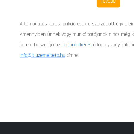
A támogatás kérés funkció csak a szerződött ügyfelein
Amennyiben Önnek vagy munkáltatójának nincs még ka
kérem használja az
árajánlatkérés
űrlapot, vagy küldj
info@it-uzemelteto.hu
címre.